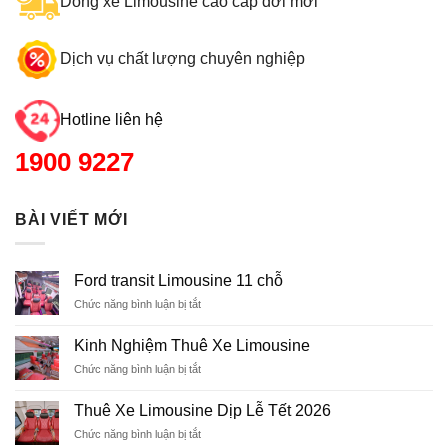
Dòng xe Limousine cao cấp đời mới
Dịch vụ chất lượng chuyên nghiệp
Hotline liên hệ
1900 9227
BÀI VIẾT MỚI
Ford transit Limousine 11 chỗ
Chức năng bình luận bị tắt
ở
Ford
transit
Kinh Nghiệm Thuê Xe Limousine
Limousine
Chức năng bình luận bị tắt
ở
11
Kinh
chỗ
Nghiệm
Thuê Xe Limousine Dịp Lễ Tết 2026
Thuê
Chức năng bình luận bị tắt
ở
Xe