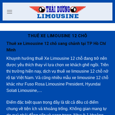
Skip
to
content
THUÊ XE LIMOUSINE 12 CHỖ
Thuê xe Limousine 12 chỗ sang chảnh tại TP Hồ Chí
Minh
Khuynh hướng thuê Xe Limousine 12 chỗ đang trở nên
được yêu thích thay vì lựa chọn xe khách ghế ngồi. Trên
thị trường hiện nay, dịch vụ thuê xe limousine 12 chỗ nở
rộ tại Việt Nam. Và cũng nhiều mẫu xe limousine 12 chỗ
khác như Fuso Rosa Limousine President, Hyundai
Solati Limousine,…
Điểm đặc biệt quan trọng đây là tất cả đều có điểm
chung về tiện ích và khoảng trống. Không gian mang tự