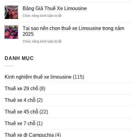
Thuê
Limousine
Xe
Bảng Giá Thuê Xe Limousine
Limousine
Chức năng bình luận bị tắt
ở
Dịp
Bảng
Lễ
Giá
Tết
Tại sao nên chọn thuê xe Limousine trong năm
Thuê
2026
2025
Xe
Chức năng bình luận bị tắt
ở
Limousine
Tại
sao
nên
DANH MỤC
chọn
thuê
xe
Kinh nghiệm thuê xe limousine
(115)
Limousine
trong
Thuê xe 29 chỗ
(8)
năm
2025
Thuê xe 4 chỗ
(2)
Thuê xe 45 chỗ
(22)
Thuê xe 7 chỗ
(1)
Thuê xe đi Campuchia
(4)