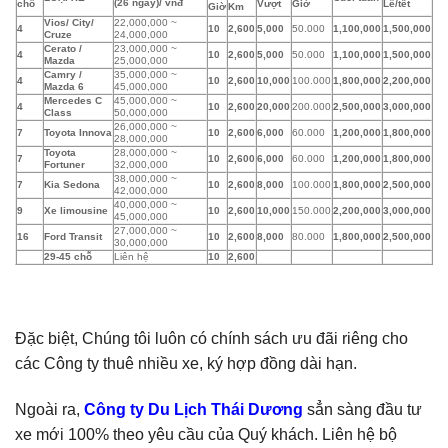
(26 ngày)/ vnđ
chỗ
Vượt
Giờ
Lễ/tết
Giờ
Km
Vios/ City/
22,000,000 ~
4
10
2,600
5,000
50.000
1,100,000
1,500,000
Cruze
24,000,000
Cerato /
23,000,000 ~
50.000
4
10
2,600
5,000
1,100,000
1,500,000
Mazda
25,000,000
Camry /
35,000,000 ~
4
10
2,600
10,000
100.000
1,800,000
2,200,000
Mazda 6
45,000,000
Mercedes C
45,000,000 ~
4
10
2,600
20,000
200.000
2,500,000
3,000,000
Class
50,000,000
26,000,000 ~
7
Toyota Innova
10
2,600
6,000
60.000
1,200,000
1,800,000
28,000,000
Toyota
28,000,000 ~
60.000
7
10
2,600
6,000
1,200,000
1,800,000
Fortuner
32,000,000
38,000,000 ~
100.000
7
Kia Sedona
10
2,600
8,000
1,800,000
2,500,000
42,000,000
40,000,000 ~
9
Xe limousine
10
2,600
10,000
150.000
2,200,000
3,000,000
45,000,000
27,000,000 ~
16
Ford Transit
10
2,600
8,000
80.000
1,800,000
2,500,000
30,000,000
29-45 chỗ
Liên hệ
10
2,600
Đặc biệt, Chúng tôi luôn có chính sách ưu đãi riêng cho
các Công ty thuê nhiều xe, ký hợp đồng dài hạn.
Ngoài ra,
Công ty Du Lịch Thái Dương
sẳn sàng đầu tư
xe mới 100% theo yêu cầu của Quý khách. Liên hệ bộ