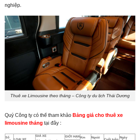
nghiệp.
Thuê xe Limousine theo tháng – Công ty du lịch Thái Dương
Quý Công ty có thể tham khảo
Bảng giá cho thuê xe
limousine tháng
tại đây :
GIÁ XE
GIỚI HẠN
Số
Km
Ngoài
Ngày
LOẠI XE
Cuối tuần