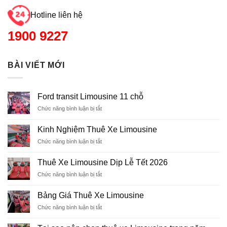
Hotline liên hệ
1900 9227
BÀI VIẾT MỚI
Ford transit Limousine 11 chỗ
Chức năng bình luận bị tắt
ở
Ford
transit
Kinh Nghiệm Thuê Xe Limousine
Limousine
Chức năng bình luận bị tắt
ở
11
Kinh
chỗ
Nghiệm
Thuê Xe Limousine Dịp Lễ Tết 2026
Thuê
Chức năng bình luận bị tắt
ở
Xe
Thuê
Limousine
Xe
Bảng Giá Thuê Xe Limousine
Limousine
Chức năng bình luận bị tắt
ở
Dịp
Bảng
Lễ
Giá
Tết