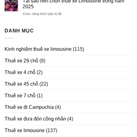
Tại sao nên chọn thuê xe Limousine trong năm
Thuê
2026
2025
Xe
Chức năng bình luận bị tắt
ở
Limousine
Tại
sao
nên
DANH MỤC
chọn
thuê
xe
Kinh nghiệm thuê xe limousine
(115)
Limousine
trong
Thuê xe 29 chỗ
(8)
năm
2025
Thuê xe 4 chỗ
(2)
Thuê xe 45 chỗ
(22)
Thuê xe 7 chỗ
(1)
Thuê xe đi Campuchia
(4)
Thuê xe đưa đón công nhân
(4)
Thuê xe limousine
(137)