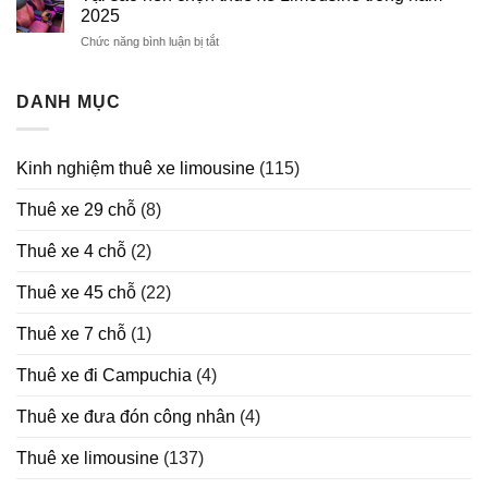
Thuê
2026
2025
Xe
Chức năng bình luận bị tắt
ở
Limousine
Tại
sao
nên
DANH MỤC
chọn
thuê
xe
Kinh nghiệm thuê xe limousine
(115)
Limousine
trong
Thuê xe 29 chỗ
(8)
năm
2025
Thuê xe 4 chỗ
(2)
Thuê xe 45 chỗ
(22)
Thuê xe 7 chỗ
(1)
Thuê xe đi Campuchia
(4)
Thuê xe đưa đón công nhân
(4)
Thuê xe limousine
(137)