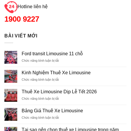
Hotline liên hệ
1900 9227
BÀI VIẾT MỚI
Ford transit Limousine 11 chỗ
Chức năng bình luận bị tắt
ở
Ford
transit
Kinh Nghiệm Thuê Xe Limousine
Limousine
Chức năng bình luận bị tắt
ở
11
Kinh
chỗ
Nghiệm
Thuê Xe Limousine Dịp Lễ Tết 2026
Thuê
Chức năng bình luận bị tắt
ở
Xe
Thuê
Limousine
Xe
Bảng Giá Thuê Xe Limousine
Limousine
Chức năng bình luận bị tắt
ở
Dịp
Bảng
Lễ
Giá
Tết
Tại sao nên chọn thuê xe Limousine trong năm