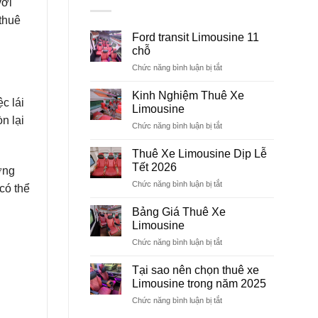
với
thuê
Ford transit Limousine 11
chỗ
Chức năng bình luận bị tắt
ở
Ford
transit
Kinh Nghiệm Thuê Xe
c lái
Limousine
Limousine
11
n lại
Chức năng bình luận bị tắt
ở
chỗ
Kinh
Nghiệm
Thuê Xe Limousine Dịp Lễ
Thuê
Tết 2026
ớng
Xe
Chức năng bình luận bị tắt
ở
Limousine
có thể
Thuê
Xe
Bảng Giá Thuê Xe
Limousine
Limousine
Dịp
Chức năng bình luận bị tắt
ở
Lễ
Bảng
Tết
Giá
Tại sao nên chọn thuê xe
2026
Thuê
Limousine trong năm 2025
Xe
Chức năng bình luận bị tắt
ở
Limousine
Tại