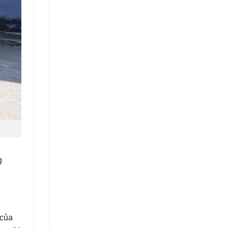
g
 của