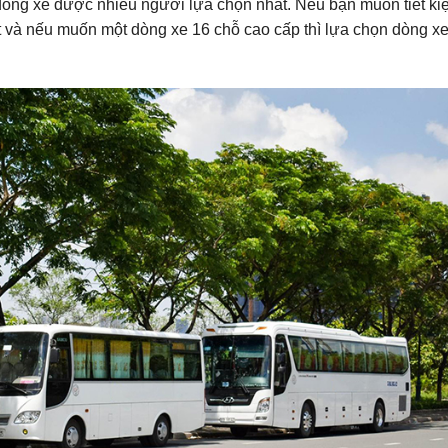
2 dòng xe được nhiều người lựa chọn nhất. Nếu bạn muốn tiết ki
sit và nếu muốn một dòng xe 16 chỗ cao cấp thì lựa chọn dòng x