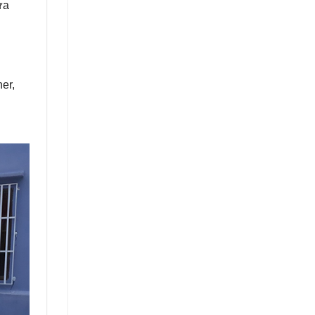
ựa
er,