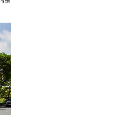
ệm chi
e