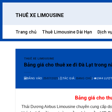
Skip
to
THUÊ XE LIMOUSINE
content
Trang chủ
Thuê Limousine Dài Hạn
Dịch v
THUÊ XE LIMOUSINE
Bảng giá cho thuê xe đi Đà Lạt trong 
ĐĂNG VÀO
25/07/2025
|
TÁC GIẢ:
BANG CHỦ
|
1944 LƯỢT
Bảng giá cho th
Thái Dương Airbus Limousine chuyên cung cấp dịch 