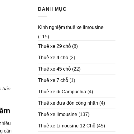
sao
nên
DANH MỤC
chọn
thuê
xe
Kinh nghiệm thuê xe limousine
Limousine
trong
(115)
năm
2025
Thuê xe 29 chỗ
(8)
Thuê xe 4 chỗ
(2)
Thuê xe 45 chỗ
(22)
Thuê xe 7 chỗ
(1)
c báo
Thuê xe đi Campuchia
(4)
Thuê xe đưa đón công nhân
(4)
năm
Thuê xe limousine
(137)
nhiều
Thuê xe Limousine 12 Chỗ
(45)
ng cần