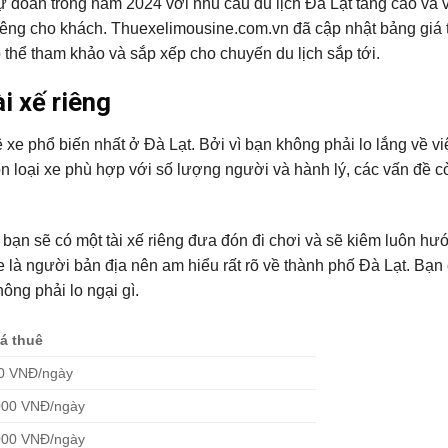
đoán trong năm 2024 với nhu cầu du lịch Đà Lạt tăng cao và 
iêng cho khách. Thuexelimousine.com.vn đã cập nhật bảng giá 
thể tham khảo và sắp xếp cho chuyến du lịch sắp tới.
i xế riêng
uê xe phổ biến nhất ở Đà Lạt. Bởi vì bạn không phải lo lắng về việ
n loại xe phù hợp với số lượng người và hành lý, các vấn đề cò
g, bạn sẽ có một tài xế riêng đưa đón đi chơi và sẽ kiêm luôn hư
e là người bản địa nên am hiểu rất rõ về thành phố Đà Lạt. Bạn 
ng phải lo ngại gì.
á thuê
0 VNĐ/ngày
000 VNĐ/ngày
000 VNĐ/ngày