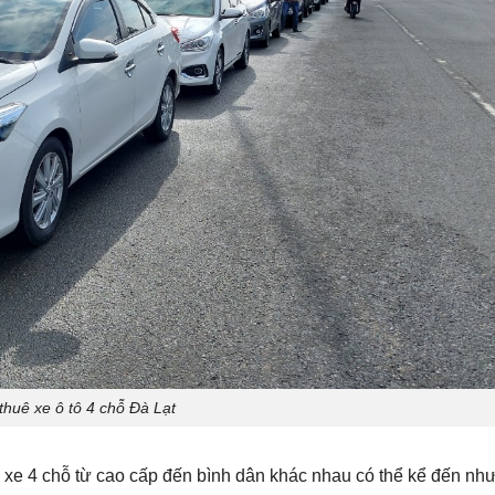
thuê xe ô tô 4 chỗ Đà Lạt
g xe 4 chỗ từ cao cấp đến bình dân khác nhau có thể kể đến như