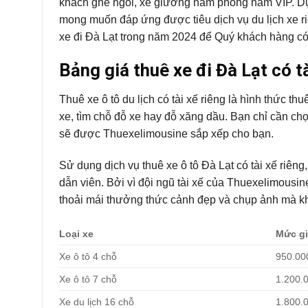
khách ghế ngồi, xe giường nằm phòng nằm VIP. Dự 
mong muốn đáp ứng được tiêu dịch vụ du lịch xe r
xe đi Đà Lạt trong năm 2024 để Quý khách hàng có 
Bảng giá thuê xe đi Đà Lạt có tà
Thuê xe ô tô du lịch có tài xế riêng là hình thức th
xe, tìm chỗ đỗ xe hay đỗ xăng dầu. Bạn chỉ cần chọ
sẽ được Thuexelimousine sắp xếp cho bạn.
Sử dụng dịch vụ thuê xe ô tô Đà Lạt có tài xế riên
dẫn viên. Bởi vì đội ngũ tài xế của Thuexelimousin
thoải mái thưởng thức cảnh đẹp và chụp ảnh mà khô
Loại xe
Mức gi
Xe ô tô 4 chỗ
950.00
Xe ô tô 7 chỗ
1.200.
Xe du lịch 16 chỗ
1.800.