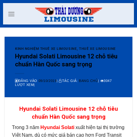
Skip
to
content
KINH NGHIỆM THUÊ XE LIMOUSINE
,
THUÊ XE LIMOUSINE
Hyundai Solati Limousine 12 chỗ tiêu
chuẩn Hàn Quốc sang trọng
ĐĂNG VÀO
09/10/2019
|
TÁC GIẢ:
BANG CHỦ
|
3047
LƯỢT XEM|
Hyundai Solati Limousine 12 chỗ tiêu
chuẩn Hàn Quốc sang trọng
Trong 3 năm
Hyundai Solati
xuất hiện tại thị trường
Việt Nam, dù có mức giá bán cao hơn Ford Transit