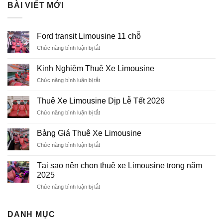
BÀI VIẾT MỚI
Ford transit Limousine 11 chỗ
Chức năng bình luận bị tắt
ở
Ford
transit
Kinh Nghiệm Thuê Xe Limousine
Limousine
Chức năng bình luận bị tắt
ở
11
Kinh
chỗ
Nghiệm
Thuê Xe Limousine Dịp Lễ Tết 2026
Thuê
Chức năng bình luận bị tắt
ở
Xe
Thuê
Limousine
Xe
Bảng Giá Thuê Xe Limousine
Limousine
Chức năng bình luận bị tắt
ở
Dịp
Bảng
Lễ
Giá
Tết
Tại sao nên chọn thuê xe Limousine trong năm
Thuê
2026
2025
Xe
Chức năng bình luận bị tắt
ở
Limousine
Tại
sao
nên
DANH MỤC
chọn