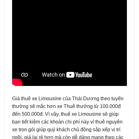
Giá thuê xe Limousine của Thái Dương theo tuyến
thường sẽ mắc hơn xe Thuê thường từ 100.000đ
đến 500.000đ. Vì vậy, thuê xe Limousine sẽ giúp
bạn tiết kiệm các khoản chi phí này vì thuê nguyên
xe trọn gói giúp quý khách chủ động sắp xếp vị trí
ngồi, giá lại rẻ hơn mà còn dễ dàng mang theo các