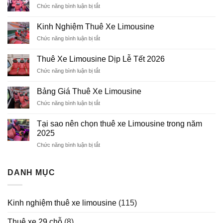
Chức năng bình luận bị tắt
ở
Ford
transit
Kinh Nghiệm Thuê Xe Limousine
Limousine
Chức năng bình luận bị tắt
ở
11
Kinh
chỗ
Nghiệm
Thuê Xe Limousine Dịp Lễ Tết 2026
Thuê
Chức năng bình luận bị tắt
ở
Xe
Thuê
Limousine
Xe
Bảng Giá Thuê Xe Limousine
Limousine
Chức năng bình luận bị tắt
ở
Dịp
Bảng
Lễ
Giá
Tết
Tại sao nên chọn thuê xe Limousine trong năm
Thuê
2026
2025
Xe
Chức năng bình luận bị tắt
ở
Limousine
Tại
sao
nên
DANH MỤC
chọn
thuê
xe
Kinh nghiệm thuê xe limousine
(115)
Limousine
trong
Thuê xe 29 chỗ
(8)
năm