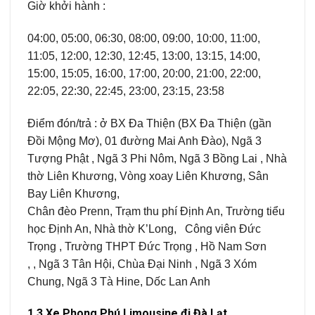
Giờ khởi hành :
04:00, 05:00, 06:30, 08:00, 09:00, 10:00, 11:00,
11:05, 12:00, 12:30, 12:45, 13:00, 13:15, 14:00,
15:00, 15:05, 16:00, 17:00, 20:00, 21:00, 22:00,
22:05, 22:30, 22:45, 23:00, 23:15, 23:58
Điểm đón/trả : ở BX Đa Thiện (BX Đa Thiện (gần
Đồi Mộng Mơ), 01 đường Mai Anh Đào), Ngã 3
Tượng Phật , Ngã 3 Phi Nôm, Ngã 3 Bồng Lai , Nhà
thờ Liên Khương, Vòng xoay Liên Khương, Sân
Bay Liên Khương,
Chân đèo Prenn, Trạm thu phí Định An, Trường tiểu
học Định An, Nhà thờ K’Long, Công viên Đức
Trọng , Trường THPT Đức Trọng , Hồ Nam Sơn
, , Ngã 3 Tân Hội, Chùa Đại Ninh , Ngã 3 Xóm
Chung, Ngã 3 Tà Hine, Dốc Lan Anh
1.3 Xe Phong Phú Limousine đi Đà Lạt