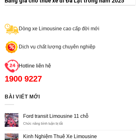
Bảng giá cho thuê xe đi Đà Lạt trong năm 2025
Dòng xe Limousine cao cấp đời mới
Dịch vụ chất lượng chuyên nghiệp
Hotline liên hệ
1900 9227
BÀI VIẾT MỚI
Ford transit Limousine 11 chỗ
Chức năng bình luận bị tắt
ở
Ford
transit
Kinh Nghiệm Thuê Xe Limousine
Limousine