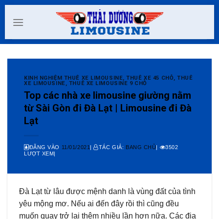
Skip
to
content
KINH NGHIỆM THUÊ XE LIMOUSINE
,
THUÊ XE 45 CHỖ
,
THUÊ
XE LIMOUSINE
,
THUÊ XE LIMOUSINE 9 CHỖ
Top các nhà xe limousine giường nằm
từ Sài Gòn đi Đà Lạt | Limousine đi Đà
Lạt
ĐĂNG VÀO
11/01/2021
|
TÁC GIẢ:
BANG CHỦ
|
3502
LƯỢT XEM|
Đà Lạt từ lâu được mệnh danh là vùng đất của tình
yêu mộng mơ. Nếu ai đến đây rồi thì cũng đều
muốn quay trở lại thêm nhiều lần hơn nữa. Các địa