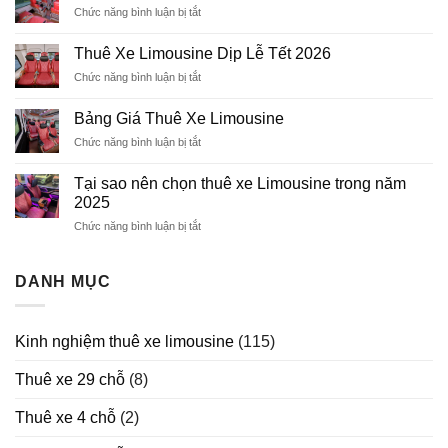
Chức năng bình luận bị tắt
ở
11
Kinh
chỗ
Nghiệm
Thuê Xe Limousine Dịp Lễ Tết 2026
Thuê
Chức năng bình luận bị tắt
ở
Xe
Thuê
Limousine
Xe
Bảng Giá Thuê Xe Limousine
Limousine
Chức năng bình luận bị tắt
ở
Dịp
Bảng
Lễ
Giá
Tết
Tại sao nên chọn thuê xe Limousine trong năm
Thuê
2026
2025
Xe
Chức năng bình luận bị tắt
ở
Limousine
Tại
sao
nên
DANH MỤC
chọn
thuê
xe
Kinh nghiệm thuê xe limousine
(115)
Limousine
trong
Thuê xe 29 chỗ
(8)
năm
2025
Thuê xe 4 chỗ
(2)