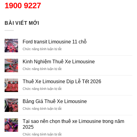
1900 9227
BÀI VIẾT MỚI
Ford transit Limousine 11 chỗ
Chức năng bình luận bị tắt
ở
Ford
transit
Kinh Nghiệm Thuê Xe Limousine
Limousine
Chức năng bình luận bị tắt
ở
11
Kinh
chỗ
Nghiệm
Thuê Xe Limousine Dịp Lễ Tết 2026
Thuê
Chức năng bình luận bị tắt
ở
Xe
Thuê
Limousine
Xe
Bảng Giá Thuê Xe Limousine
Limousine
Chức năng bình luận bị tắt
ở
Dịp
Bảng
Lễ
Giá
Tết
Tại sao nên chọn thuê xe Limousine trong năm
Thuê
2026
2025
Xe
Chức năng bình luận bị tắt
ở
Limousine