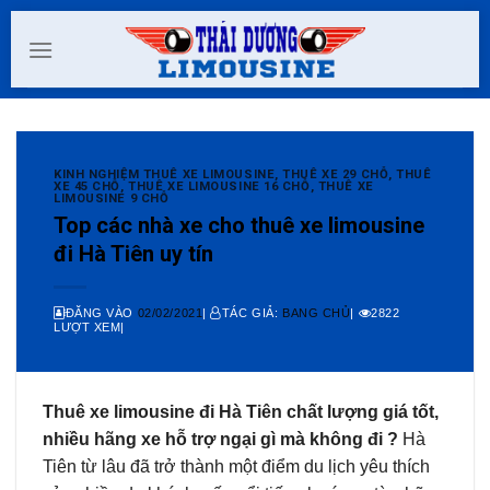
Skip
to
content
KINH NGHIỆM THUÊ XE LIMOUSINE
,
THUÊ XE 29 CHỖ
,
THUÊ
XE 45 CHỖ
,
THUÊ XE LIMOUSINE 16 CHỖ
,
THUÊ XE
LIMOUSINE 9 CHỖ
Top các nhà xe cho thuê xe limousine
đi Hà Tiên uy tín
ĐĂNG VÀO
02/02/2021
|
TÁC GIẢ:
BANG CHỦ
|
2822
LƯỢT XEM|
Thuê xe limousine đi Hà Tiên chất lượng giá tốt,
nhiều hãng xe hỗ trợ ngại gì mà không đi ?
Hà
Tiên từ lâu đã trở thành một điểm du lịch yêu thích