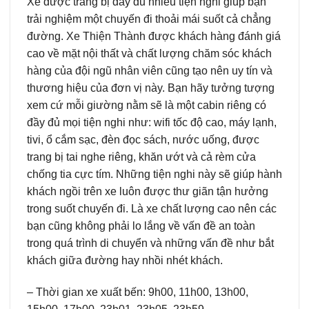
Xe được trang bị đầy đủ nhiều tiện nghi giúp bạn
trải nghiệm một chuyến đi thoải mái suốt cả chẳng
đường. Xe Thiện Thành được khách hàng đánh giá
cao về mặt nội thất và chất lượng chăm sóc khách
hàng của đội ngũ nhân viên cũng tạo nên uy tín và
thương hiệu của đơn vị này. Bạn hãy tưởng tượng
xem cứ mỗi giường nằm sẽ là một cabin riêng có
đầy đủ mọi tiện nghi như: wifi tốc độ cao, máy lạnh,
tivi, ổ cắm sạc, đèn đọc sách, nước uống, được
trang bị tai nghe riêng, khăn ướt và cả rèm cửa
chống tia cực tím. Những tiện nghi này sẽ giúp hành
khách ngồi trên xe luôn được thư giãn tận hưởng
trong suốt chuyến đi. Là xe chất lượng cao nên các
bạn cũng không phải lo lắng về vấn đề an toàn
trong quá trình di chuyển và những vấn đề như bắt
khách giữa đường hay nhồi nhét khách.
– Thời gian xe xuất bến: 9h00, 11h00, 13h00,