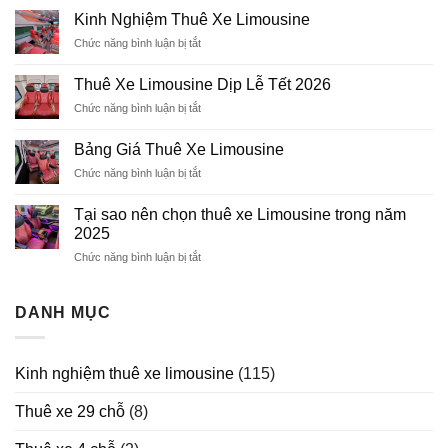
transit
Kinh Nghiệm Thuê Xe Limousine
Limousine
Chức năng bình luận bị tắt
ở
11
Kinh
chỗ
Nghiệm
Thuê Xe Limousine Dịp Lễ Tết 2026
Thuê
Chức năng bình luận bị tắt
ở
Xe
Thuê
Limousine
Xe
Bảng Giá Thuê Xe Limousine
Limousine
Chức năng bình luận bị tắt
ở
Dịp
Bảng
Lễ
Giá
Tết
Tại sao nên chọn thuê xe Limousine trong năm
Thuê
2026
2025
Xe
Chức năng bình luận bị tắt
ở
Limousine
Tại
sao
nên
DANH MỤC
chọn
thuê
xe
Kinh nghiệm thuê xe limousine
(115)
Limousine
trong
Thuê xe 29 chỗ
(8)
năm
2025