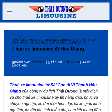
Skip
to
content
THUÊ XE LIMOUSINE
,
THUÊ XE LIMOUSINE 12 CHỖ
,
THUÊ
XE LIMOUSINE 19 CHỖ
,
THUÊ XE LIMOUSINE 9 CHỖ
Thuê xe limousine đi Hậu Giang
ĐĂNG VÀO
05/05/2019
|
TÁC GIẢ:
BANG CHỦ
|
2983
LƯỢT XEM|
Thuê xe limousine từ Sài Gòn đi Vị Thanh Hậu
Giang
của công ty
du lịch Thái Dương
là một dịch
vụ cho thuê xe limousine uy tín hàng đầu, phục vụ
chuyên nghiệp, xe đời mới hiện đại, lái xe giàu kinh
nghiệm, tư vấn tận tình miễn phí, cam kết mang đến