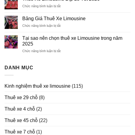
Thuê
Chức năng bình luận bị tắt
ở
Xe
Thuê
Limousine
Xe
Bảng Giá Thuê Xe Limousine
Limousine
Chức năng bình luận bị tắt
ở
Dịp
Bảng
Lễ
Giá
Tết
Tại sao nên chọn thuê xe Limousine trong năm
Thuê
2026
2025
Xe
Chức năng bình luận bị tắt
ở
Limousine
Tại
sao
nên
DANH MỤC
chọn
thuê
xe
Kinh nghiệm thuê xe limousine
(115)
Limousine
trong
Thuê xe 29 chỗ
(8)
năm
2025
Thuê xe 4 chỗ
(2)
Thuê xe 45 chỗ
(22)
Thuê xe 7 chỗ
(1)