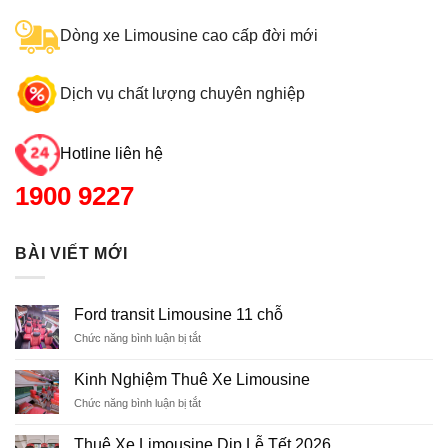
Dòng xe Limousine cao cấp đời mới
Dịch vụ chất lượng chuyên nghiệp
Hotline liên hệ
1900 9227
BÀI VIẾT MỚI
Ford transit Limousine 11 chỗ
Chức năng bình luận bị tắt
ở
Ford
transit
Kinh Nghiệm Thuê Xe Limousine
Limousine
Chức năng bình luận bị tắt
ở
11
Kinh
chỗ
Nghiệm
Thuê Xe Limousine Dịp Lễ Tết 2026