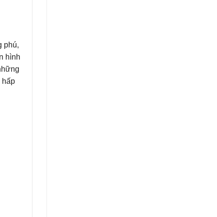
g phú,
n hình
 những
, hấp