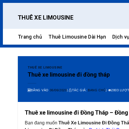
Skip
to
THUÊ XE LIMOUSINE
content
Trang chủ
Thuê Limousine Dài Hạn
Dịch v
THUÊ XE LIMOUSINE
Thuê xe limousine đi đồng tháp
ĐĂNG VÀO
06/06/2020
|
TÁC GIẢ:
BANG CHỦ
|
2803 LƯỢT
Thuê xe limousine đi Đồng Tháp – Đồng
Bạn đang muốn
Thuê Xe Limousine Đi Đồng Th