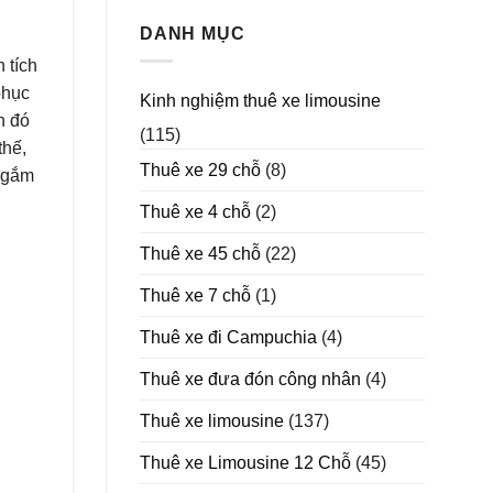
sao
nên
DANH MỤC
chọn
 tích
thuê
xe
phục
Kinh nghiệm thuê xe limousine
Limousine
h đó
trong
(115)
năm
thế,
2025
Thuê xe 29 chỗ
(8)
 ngắm
Thuê xe 4 chỗ
(2)
Thuê xe 45 chỗ
(22)
Thuê xe 7 chỗ
(1)
Thuê xe đi Campuchia
(4)
Thuê xe đưa đón công nhân
(4)
Thuê xe limousine
(137)
Thuê xe Limousine 12 Chỗ
(45)