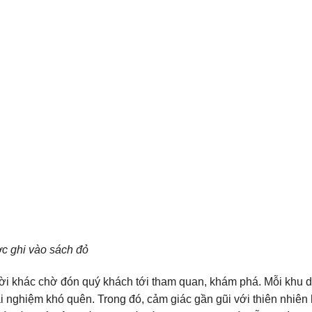
c ghi vào sách đỏ
vời khác chờ đón quý khách tới tham quan, khám phá. Mỗi khu d
 nghiệm khó quên. Trong đó, cảm giác gần gũi với thiên nhiên 
là điều nổi bật nhất. Dịp cuối tuần hay những ngày lễ, người ta 
i lý tưởng cho những ai muốn trốn khỏi phố thị xô bồ và thưởn
 dân dã. Hi vọng với bài viết
Chỉ đường từ thành phố HCM đ
ữu ích. Kính chúc quý khách có kỳ du lịch vui vẻ và an toàn.
ãi tại TPHCM với những dòng xe sang trọng và đẳng cấp như F
2 chỗ. Dịch vụ cho thuê xe du lịch của chúng tôi phục vụ cho n