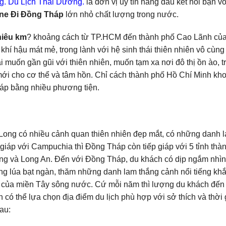
g.
Du Lịch Thái Dương.
là đơn vị uy tín hàng đầu kết nối bạn vớ
ne Đi Đồng Tháp
lớn nhỏ chất lượng trong nước.
hiêu km
? khoảng cách từ TP.HCM đến thành phố Cao Lãnh của
í hậu mát mẻ, trong lành với hệ sinh thái thiên nhiên vô cùng
 muốn gần gũi với thiên nhiên, muốn tạm xa nơi đô thị ồn ào, tr
mới cho cơ thể và tâm hồn. Chỉ cách thành phố Hồ Chí Minh kh
áp bằng nhiều phương tiện.
Long có nhiều cảnh quan thiên nhiên đẹp mắt, có những danh 
giáp với Campuchia thì Đồng Tháp còn tiếp giáp với 5 tỉnh thà
ng và Long An. Đến với Đồng Tháp, du khách có dịp ngắm nhìn
g lúa bạt ngàn, thăm những danh lam thắng cảnh nổi tiếng kh
 của miền Tây sông nước. Cứ mỗi năm thì lượng du khách đế
h có thể lựa chọn địa điểm du lịch phù hợp với sở thích và thời 
au: