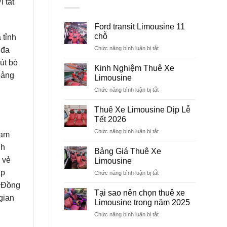
i tất
Ford transit Limousine 11
chỗ
 tỉnh
Chức năng bình luận bị tắt
ở
 đa
Ford
út bỏ
transit
Kinh Nghiệm Thuê Xe
Limousine
oảng
Limousine
11
Chức năng bình luận bị tắt
ở
chỗ
Kinh
Nghiệm
Thuê Xe Limousine Dịp Lễ
Thuê
Tết 2026
Xe
Chức năng bình luận bị tắt
ở
Limousine
lam
Thuê
nh
Xe
Bảng Giá Thuê Xe
Limousine
 vẻ
Limousine
Dịp
ắp
Chức năng bình luận bị tắt
ở
Lễ
Bảng
Tết
n Đồng
Giá
Tại sao nên chọn thuê xe
2026
gian
Thuê
Limousine trong năm 2025
Xe
Chức năng bình luận bị tắt
ở
Limousine
Tại