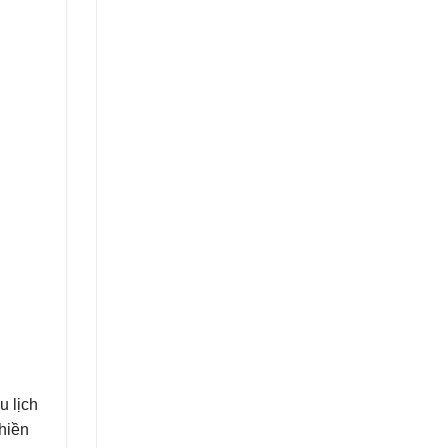
u lịch
hiền
lại
g
i
ord
hững