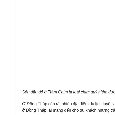
Sếu đầu đỏ ở Tràm Chim là loài chim quý hiếm đượ
Ở Đồng Tháp còn rất nhiều địa điểm du lịch tuyệt 
ở Đồng Tháp lại mang đến cho du khách những trải
hòa, được hít thở bầu không khí trong lành, êm dịu 
muốn được thư giãn, nghỉ ngơi thì Đồng Tháp là nơ
ngoạn khung cảnh thanh bình với đời sống thôn quê
Đồng Tháp
sẽ giúp quý khách có nhiều thông tin h
là công ty chuyên cho thuê xe Limousine giá ưu đ
Transit 16 chỗ, Dcar Limo 9 chỗ và xe Limousine 2