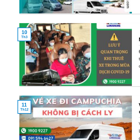
10
Th3
11
Th12