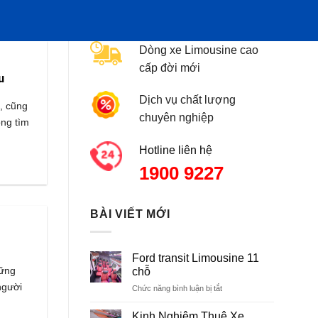
Dòng xe Limousine cao
cấp đời mới
u
Dịch vụ chất lượng
h, cũng
chuyên nghiệp
ông tìm
Hotline liên hệ
1900 9227
BÀI VIẾT MỚI
Ford transit Limousine 11
hững
chỗ
người
Chức năng bình luận bị tắt
ở
Ford
transit
Kinh Nghiệm Thuê Xe