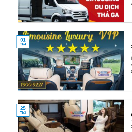
01
Th4
25
Th3