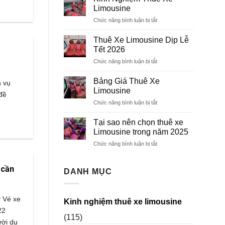
Limousine
Limousine
11
Chức năng bình luận bị tắt
ở
chỗ
Kinh
Nghiệm
Thuê Xe Limousine Dịp Lễ
Thuê
Tết 2026
Xe
Chức năng bình luận bị tắt
ở
Limousine
Thuê
Xe
Bảng Giá Thuê Xe
h vụ
Limousine
Limousine
đề
Dịp
Chức năng bình luận bị tắt
ở
Lễ
Bảng
Tết
Giá
Tại sao nên chọn thuê xe
2026
Thuê
Limousine trong năm 2025
Xe
Chức năng bình luận bị tắt
ở
Limousine
Tại
sao
 cần
nên
DANH MỤC
chọn
thuê
xe
y Vé xe
Kinh nghiệm thuê xe limousine
Limousine
22
trong
(115)
năm
ời du