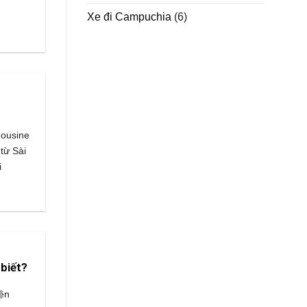
Xe đi Campuchia
(6)
mousine
từ Sài
i
biết?
iện