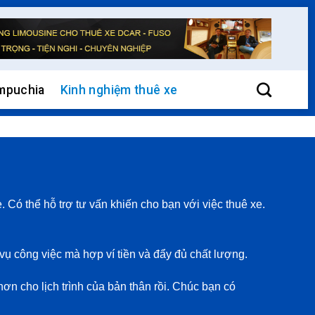
mpuchia
Kinh nghiệm thuê xe
Có thể hỗ trợ tư vấn khiến cho bạn với việc thuê xe.
 vụ công việc mà hợp ví tiền và đẩy đủ chất lượng.
hơn cho lịch trình của bản thân rồi. Chúc bạn có