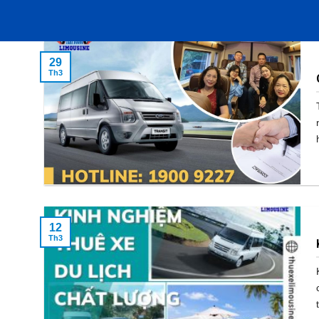
29
Th3
12
Th3