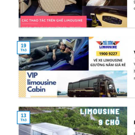
19
Th3
13
Th3