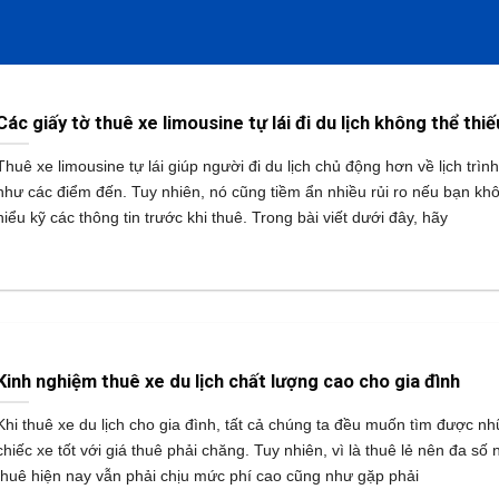
Các giấy tờ thuê xe limousine tự lái đi du lịch không thể thiế
Thuê xe limousine tự lái giúp người đi du lịch chủ động hơn về lịch trìn
như các điểm đến. Tuy nhiên, nó cũng tiềm ẩn nhiều rủi ro nếu bạn kh
hiểu kỹ các thông tin trước khi thuê. Trong bài viết dưới đây, hãy
Kinh nghiệm thuê xe du lịch chất lượng cao cho gia đình
Khi thuê xe du lịch cho gia đình, tất cả chúng ta đều muốn tìm được n
chiếc xe tốt với giá thuê phải chăng. Tuy nhiên, vì là thuê lẻ nên đa số 
thuê hiện nay vẫn phải chịu mức phí cao cũng như gặp phải