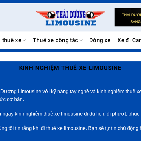
ụ thuê xe
Thuê xe công tác
Dòng xe
Xe đi Ca
KINH NGHIỆM THUÊ XE LIMOUSINE
Dương Limousine với kỹ năng tay nghề và kinh nghiệm thuê xe. 
hức cơ bản.
úi ngay
kinh nghiệm thuê xe limousine
đi du lịch, đi phượt, phục
 tôi tin rằng khi đi thuê xe limousine. Bạn sẽ tự tin chủ động 