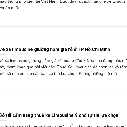
giao thông phổ biến tại Việt Nam. Dưới đây là cách ngả ghế xe Limous
chuẩn nhất.
Vé xe limousine giường nằm giá rẻ ở TP Hồ Chí Minh
Vé xe limousine giường nằm giá rẻ mua ở đâu ? Nếu bạn đang thắc mắ
hãy tham khảo qua bài viết này. Thuê Xe Limousine đã chọn lọc và tổn
một số nhà xe cao cấp bạn có thể lựa chọn. Không những thế mà
Bỏ túi cẩm nang thuê xe Limousine 9 chỗ tự tin lựa chọn
Bỏ túi cẩm nang thuê xe Limousine 9 chỗ tự tin lựa chọn Xe limousine 