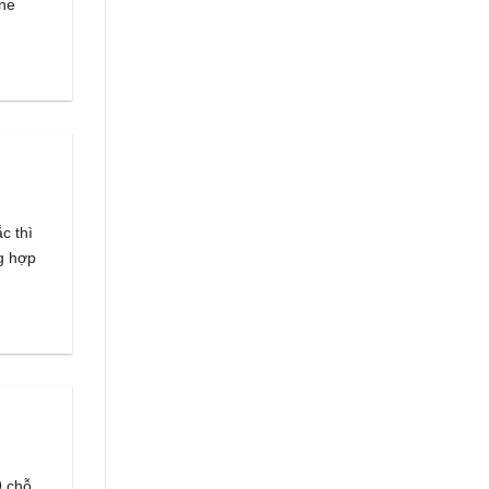
ine
c thì
g hợp
9 chỗ