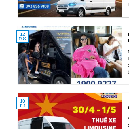
12
Th10
10
Th4