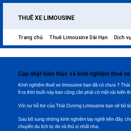
Skip
to
THUÊ XE LIMOUSINE
content
Trang chủ
Thuê Limousine Dài Hạn
Dịch v
Cập nhật kiến thức và kinh nghiệm thuê xe
Kinh nghiệm thuê xe limousine
bạn đã có chưa ? Thái 
Ít ra thời buổi này bạn cũng cần phải có một vài kiến t
Với sự hỗ trợ của Thái Dương Limousine bạn sẽ bỏ t
Sau bổ sung những kinh nghiệm tay nghề trên đây. chúng
chuyến du lịch tự do và thú vị nhất nha.