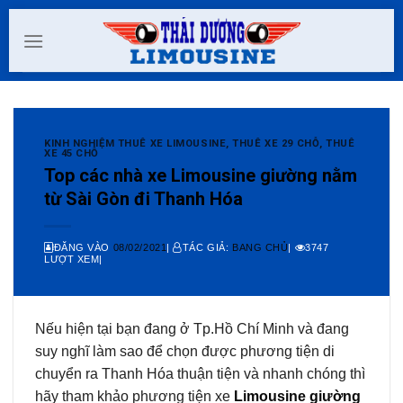
Skip
to
content
KINH NGHIỆM THUÊ XE LIMOUSINE
,
THUÊ XE 29 CHỖ
,
THUÊ
XE 45 CHỖ
Top các nhà xe Limousine giường nằm
từ Sài Gòn đi Thanh Hóa
ĐĂNG VÀO
08/02/2021
|
TÁC GIẢ:
BANG CHỦ
|
3747
LƯỢT XEM|
Nếu hiện tại bạn đang ở Tp.Hồ Chí Minh và đang
suy nghĩ làm sao để chọn được phương tiện di
chuyển ra Thanh Hóa thuận tiện và nhanh chóng thì
hãy tham khảo phương tiện xe
Limousine giường