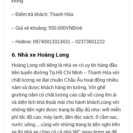
Đông
– Điểm trả khách: Thanh Hóa
– Giá vé khoảng: 550.000VNĐ/vé
– Hotline: 09740913313431 – 02373601222
6. Nhà xe Hoàng Long
Hoàng Long nổi tiếng là nhà xe có uy tín hàng đầu
trên tuyến đường Tp.Hồ Chí Minh – Thanh Hóa với
chất lượng xe đạt chuẩn Châu Âu hoạt động nhiều
năm và được khách hàng tin tưởng. Với ghế
giường nằm có chất lượng cao cấp vô cùng êm ái
và diện tích khá thoải mái cho hành khách,cùng với
những tiện nghi được trang bị đầy đủ như: wifi miễn
phí tốc độ cao, máy lạnh, đèn đọc sách, ổ cắm sạc,
nước uống,…cùng với những trang bị tiện nghi trên
xe thì nhà xe cũng có cả nhà WC ngay trong xe để