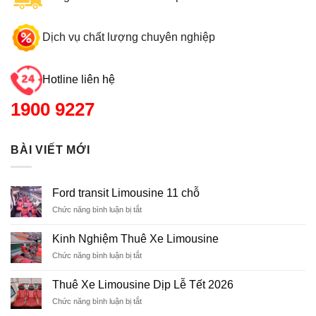
Dịch vụ chất lượng chuyên nghiệp
Hotline liên hệ
1900 9227
BÀI VIẾT MỚI
Ford transit Limousine 11 chỗ
Chức năng bình luận bị tắt
ở
Ford
transit
Kinh Nghiệm Thuê Xe Limousine
Limousine
Chức năng bình luận bị tắt
ở
11
Kinh
chỗ
Nghiệm
Thuê Xe Limousine Dịp Lễ Tết 2026
Thuê
Chức năng bình luận bị tắt
ở
Xe
Thuê
Limousine