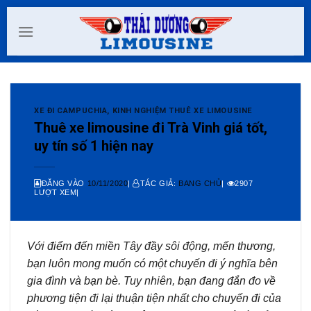
Skip
to
content
XE ĐI CAMPUCHIA
,
KINH NGHIỆM THUÊ XE LIMOUSINE
Thuê xe limousine đi Trà Vinh giá tốt,
uy tín số 1 hiện nay
ĐĂNG VÀO
10/11/2020
|
TÁC GIẢ:
BANG CHỦ
|
2907
LƯỢT XEM|
Với điểm đến miền Tây đầy sôi động, mến thương,
bạn luôn mong muốn có một chuyến đi ý nghĩa bên
gia đình và bạn bè. Tuy nhiên, bạn đang đắn đo về
phương tiện đi lại thuận tiện nhất cho chuyến đi của