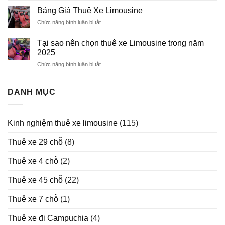
Xe
Bảng Giá Thuê Xe Limousine
Limousine
Chức năng bình luận bị tắt
ở
Dịp
Bảng
Lễ
Giá
Tết
Tại sao nên chọn thuê xe Limousine trong năm
Thuê
2026
2025
Xe
Chức năng bình luận bị tắt
ở
Limousine
Tại
sao
nên
DANH MỤC
chọn
thuê
xe
Kinh nghiệm thuê xe limousine
(115)
Limousine
trong
Thuê xe 29 chỗ
(8)
năm
2025
Thuê xe 4 chỗ
(2)
Thuê xe 45 chỗ
(22)
Thuê xe 7 chỗ
(1)
Thuê xe đi Campuchia
(4)