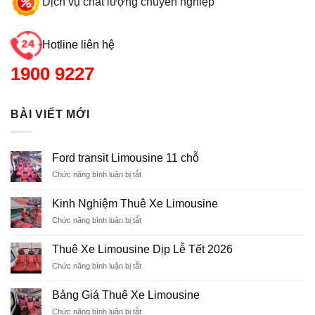
Dịch vụ chất lượng chuyên nghiệp
Hotline liên hệ
1900 9227
BÀI VIẾT MỚI
Ford transit Limousine 11 chỗ
Chức năng bình luận bị tắt
ở
Ford
transit
Kinh Nghiệm Thuê Xe Limousine
Limousine
Chức năng bình luận bị tắt
ở
11
Kinh
chỗ
Nghiệm
Thuê Xe Limousine Dịp Lễ Tết 2026
Thuê
Chức năng bình luận bị tắt
ở
Xe
Thuê
Limousine
Xe
Bảng Giá Thuê Xe Limousine
Limousine
Chức năng bình luận bị tắt
ở
Dịp