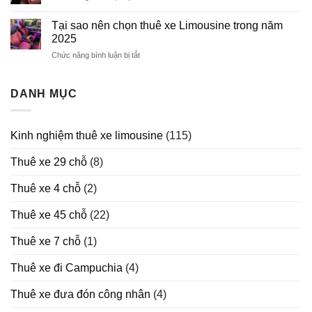
Bảng
Lễ
Giá
Tết
Tại sao nên chọn thuê xe Limousine trong năm
Thuê
2026
2025
Xe
Chức năng bình luận bị tắt
ở
Limousine
Tại
sao
nên
DANH MỤC
chọn
thuê
xe
Kinh nghiệm thuê xe limousine
(115)
Limousine
trong
Thuê xe 29 chỗ
(8)
năm
2025
Thuê xe 4 chỗ
(2)
Thuê xe 45 chỗ
(22)
Thuê xe 7 chỗ
(1)
Thuê xe đi Campuchia
(4)
Thuê xe đưa đón công nhân
(4)