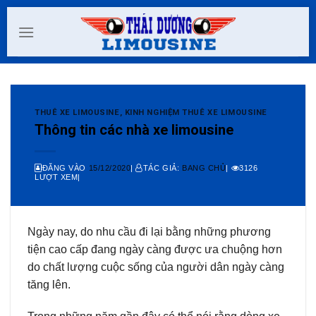
Skip
to
content
THUÊ XE LIMOUSINE
,
KINH NGHIỆM THUÊ XE LIMOUSINE
Thông tin các nhà xe limousine
ĐĂNG VÀO
15/12/2020
|
TÁC GIẢ:
BANG CHỦ
|
3126
LƯỢT XEM|
Ngày nay, do nhu cầu đi lại bằng những phương
tiện cao cấp đang ngày càng được ưa chuộng hơn
do chất lượng cuộc sống của người dân ngày càng
tăng lên.