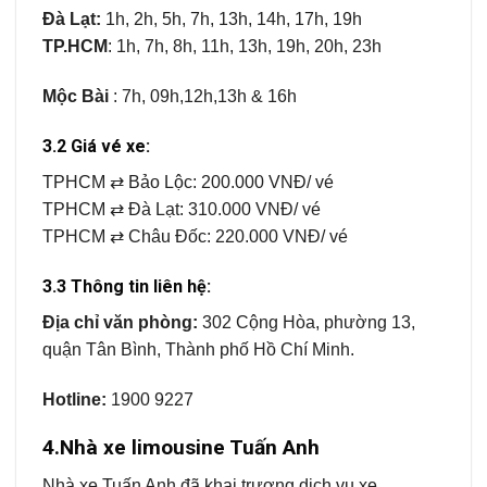
Đà Lạt:
1h, 2h, 5h, 7h, 13h, 14h, 17h, 19h
TP.HCM
: 1h, 7h, 8h, 11h, 13h, 19h, 20h, 23h
Mộc Bài
: 7h, 09h,12h,13h & 16h
3.2 Giá vé xe:
TPHCM ⇄ Bảo Lộc:
200.000 VNĐ/ vé
TPHCM ⇄ Đà Lạt: 310.000 VNĐ/ vé
TPHCM ⇄ Châu Đốc: 220.000 VNĐ/ vé
3.3 Thông tin liên hệ:
Địa chỉ văn phòng:
302 Cộng Hòa, phường 13,
quận Tân Bình, Thành phố Hồ Chí Minh.
Hotline:
1900 9227
4.Nhà xe limousine Tuấn Anh
Nhà xe Tuấn Anh đã khai trương dịch vụ xe