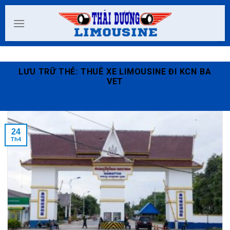
Skip
to
content
LƯU TRỮ THẺ:
THUÊ XE LIMOUSINE ĐI KCN BA
VET
24
Th4