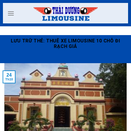
Skip
to
content
LƯU TRỮ THẺ:
THUÊ XE LIMOUSINE 10 CHỖ ĐI
RẠCH GIÁ
24
Th10