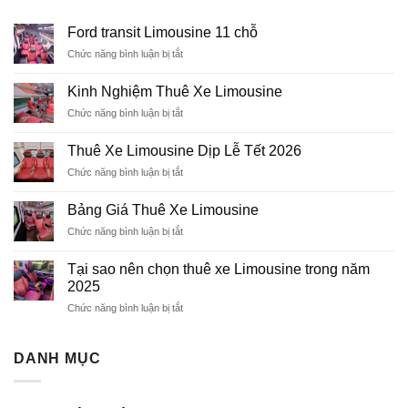
Ford transit Limousine 11 chỗ
Chức năng bình luận bị tắt
ở
Ford
transit
Kinh Nghiệm Thuê Xe Limousine
Limousine
Chức năng bình luận bị tắt
ở
11
Kinh
chỗ
Nghiệm
Thuê Xe Limousine Dịp Lễ Tết 2026
Thuê
Chức năng bình luận bị tắt
ở
Xe
Thuê
Limousine
Xe
Bảng Giá Thuê Xe Limousine
Limousine
Chức năng bình luận bị tắt
ở
Dịp
Bảng
Lễ
Giá
Tết
Tại sao nên chọn thuê xe Limousine trong năm
Thuê
2026
2025
Xe
Chức năng bình luận bị tắt
ở
Limousine
Tại
sao
nên
DANH MỤC
chọn
thuê
xe