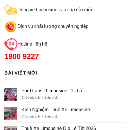
Dòng xe Limousine cao cấp đời mới
Dịch vụ chất lượng chuyên nghiệp
Hotline liên hệ
1900 9227
BÀI VIẾT MỚI
Ford transit Limousine 11 chỗ
Chức năng bình luận bị tắt
ở
Ford
transit
Kinh Nghiệm Thuê Xe Limousine
Limousine
Chức năng bình luận bị tắt
ở
11
Kinh
chỗ
Nghiệm
Thuê Xe Limousine Dịp Lễ Tết 2026