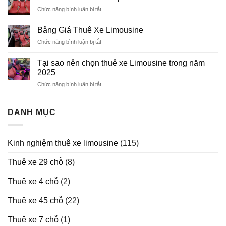
Thuê
Chức năng bình luận bị tắt
ở
Xe
Thuê
Limousine
Xe
Bảng Giá Thuê Xe Limousine
Limousine
Chức năng bình luận bị tắt
ở
Dịp
Bảng
Lễ
Giá
Tết
Tại sao nên chọn thuê xe Limousine trong năm
Thuê
2026
2025
Xe
Chức năng bình luận bị tắt
ở
Limousine
Tại
sao
nên
DANH MỤC
chọn
thuê
xe
Kinh nghiệm thuê xe limousine
(115)
Limousine
trong
Thuê xe 29 chỗ
(8)
năm
2025
Thuê xe 4 chỗ
(2)
Thuê xe 45 chỗ
(22)
Thuê xe 7 chỗ
(1)