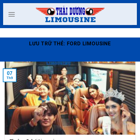
Skip
to
content
LƯU TRỮ THẺ:
FORD LIMOUSINE
07
Th9