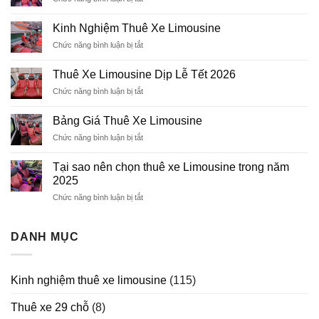
Ford
transit
Kinh Nghiệm Thuê Xe Limousine
Limousine
Chức năng bình luận bị tắt
ở
11
Kinh
chỗ
Nghiệm
Thuê Xe Limousine Dịp Lễ Tết 2026
Thuê
Chức năng bình luận bị tắt
ở
Xe
Thuê
Limousine
Xe
Bảng Giá Thuê Xe Limousine
Limousine
Chức năng bình luận bị tắt
ở
Dịp
Bảng
Lễ
Giá
Tết
Tại sao nên chọn thuê xe Limousine trong năm
Thuê
2026
2025
Xe
Chức năng bình luận bị tắt
ở
Limousine
Tại
sao
nên
DANH MỤC
chọn
thuê
xe
Kinh nghiệm thuê xe limousine
(115)
Limousine
trong
Thuê xe 29 chỗ
(8)
năm
2025