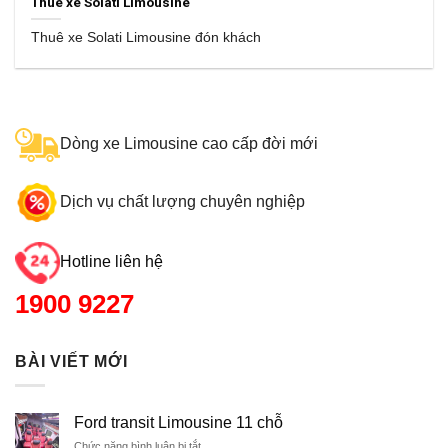
Thuê xe Solati Limousine
Thuê xe Solati Limousine đón khách
Dòng xe Limousine cao cấp đời mới
Dịch vụ chất lượng chuyên nghiệp
Hotline liên hệ
1900 9227
BÀI VIẾT MỚI
Ford transit Limousine 11 chỗ
Chức năng bình luận bị tắt
ở