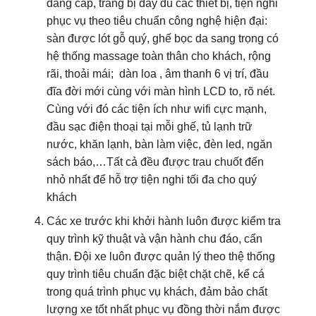
đằng cấp, trang bị đầy đủ các thiết bị, tiện nghi
phục vụ theo tiêu chuẩn công nghệ hiện đại:
sàn được lót gỗ quý, ghế bọc da sang trọng có
hệ thống massage toàn thân cho khách, rộng
rãi, thoải mái; dàn loa , âm thanh 6 vị trí, đầu
đĩa đời mới cùng với màn hình LCD to, rõ nét.
Cùng với đó các tiện ích như wifi cực mạnh,
đầu sạc điện thoại tại mỗi ghế, tủ lạnh trữ
nước, khăn lạnh, bàn làm việc, đèn led, ngăn
sách báo,…Tất cả đều được trau chuốt đến
nhỏ nhất để hỗ trợ tiện nghi tối đa cho quý
khách
Các xe trước khi khởi hành luôn được kiểm tra
quy trình kỹ thuật và vận hành chu đáo, cẩn
thận. Đội xe luôn được quản lý theo thệ thống
quy trình tiêu chuẩn đặc biệt chặt chẽ, kể cá
trong quá trình phục vụ khách, đảm bảo chất
lượng xe tốt nhất phục vụ đồng thời nắm được