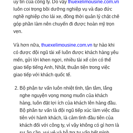
uy tín của công ty. Do vậy
thuexelimousine.com.vn
luôn coi trọng bồi dưỡng nghiệp vụ và đạo đức
nghề nghiệp cho lái xe, đồng thời quản lý chặt chẽ
góp phần làm nên chuyến đi được hoàn mỹ trọn
vẹn.
Và hơn nữa,
thuexelimousine.com.vn
tự hào khi
có được đội ngũ tài xế luôn được khách hàng yêu
mến, gửi lời khen ngợi, nhiều tài xế còn có thể
giao tiếp tiếng Anh, Nhật, thuận tiện trong việc
giao tiếp với khách quốc tế.
Bộ phận tư vấn luôn nhiệt tình, tận tâm, lắng
nghe nguyện vọng mong muốn của khách
hàng, luôn đặt lợi ích của khách lên hàng đầu.
Bộ phân tư vấn là đội ngũ tiếp xúc làm việc đầu
tiên với hành khách, là cảm tình đầu tiên của
khách đối với công ty, vì vậy không có gì hơn là
sự ân cần, vui vẻ và hỗ trợ tư vấn hết mình,