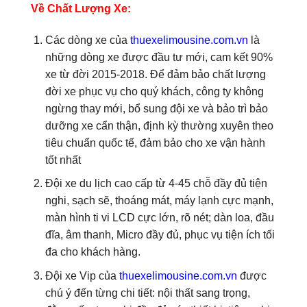
Về Chất Lượng Xe:
Các dòng xe của
thuexelimousine.com.vn
là
những dòng xe được đầu tư mới, cam kết 90%
xe từ đời 2015-2018. Để đảm bảo chất lượng
đời xe phục vụ cho quý khách, công ty không
ngừng thay mới, bổ sung đội xe và bảo trì bảo
dưỡng xe cẩn thận, định kỳ thường xuyên theo
tiêu chuẩn quốc tế, đảm bảo cho xe vận hành
tốt nhất
Đội xe du lịch cao cấp từ 4-45 chỗ đầy đủ tiện
nghi, sạch sẽ, thoáng mát, máy lạnh cực mạnh,
màn hình ti vi LCD cực lớn, rõ nét; dàn loa, đầu
đĩa, âm thanh, Micro đầy đủ, phục vụ tiện ích tối
đa cho khách hàng.
Đội xe Vip của
thuexelimousine.com.vn
được
chú ý đến từng chi tiết: nội thất sang trọng,