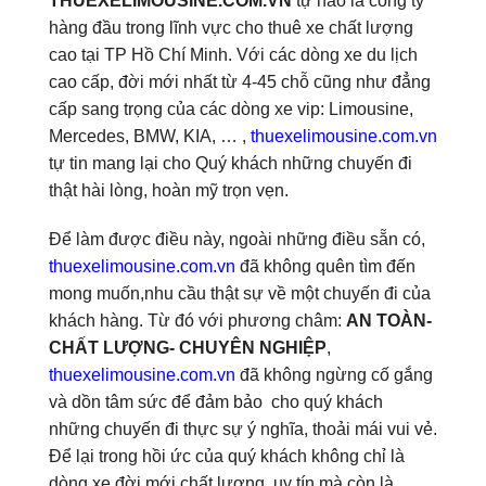
THUEXELIMOUSINE.COM.VN
tự hào là công ty
hàng đầu trong lĩnh vực cho thuê xe chất lượng
cao tại TP Hồ Chí Minh. Với các dòng xe du lịch
cao cấp, đời mới nhất từ 4-45 chỗ cũng như đẳng
cấp sang trọng của các dòng xe vip: Limousine,
Mercedes, BMW, KIA, … ,
thuexelimousine.com.vn
tự tin mang lại cho Quý khách những chuyến đi
thật hài lòng, hoàn mỹ trọn vẹn.
Để làm được điều này, ngoài những điều sẵn có,
thuexelimousine.com.vn
đã không quên tìm đến
mong muốn,nhu cầu thật sự về một chuyến đi của
khách hàng. Từ đó với phương châm:
AN TOÀN-
CHẤT LƯỢNG- CHUYÊN NGHIỆP
,
thuexelimousine.com.vn
đã không ngừng cố gắng
và dồn tâm sức để đảm bảo cho quý khách
những chuyến đi thực sự ý nghĩa, thoải mái vui vẻ.
Để lại trong hồi ức của quý khách không chỉ là
dòng xe đời mới chất lượng, uy tín mà còn là